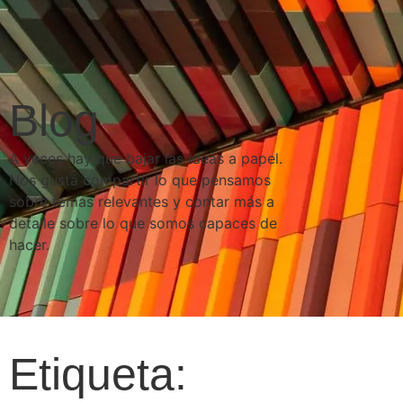
Blog
A veces hay que bajar las ideas a papel.
Nos gusta compartir lo que pensamos
sobre temas relevantes y contar más a
detalle sobre lo que somos capaces de
hacer.
Etiqueta: