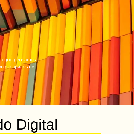
r lo que pensamos
somos capaces de
o Digital